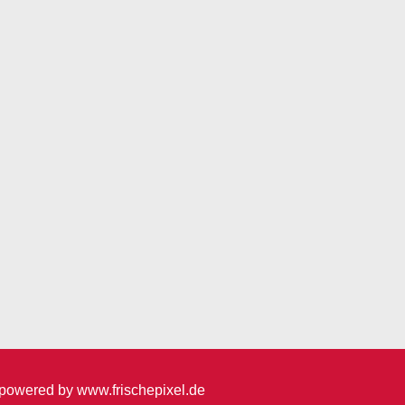
erung meiner Daten zur Bearbeitung meiner
Eine Weitergabe an Dritte erfolgt nicht.
powered by
www.frischepixel.de