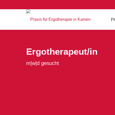
P
Ergotherapeut/in
m|w|d gesucht