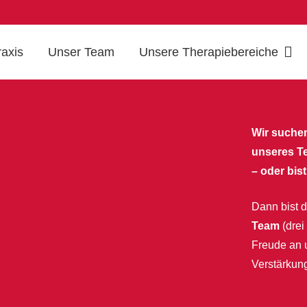
raxis
Unser Team
Unsere Therapiebereiche
Wir suchen
unseres T
– oder bis
Dann bist d
Team
(drei
Freude an u
Verstärkun