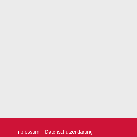
Deine Telefonnummer
Ich bin mit der Speich
Anfrage einverstanden. 
Nachricht senden
Impressum
Datenschutzerklärung